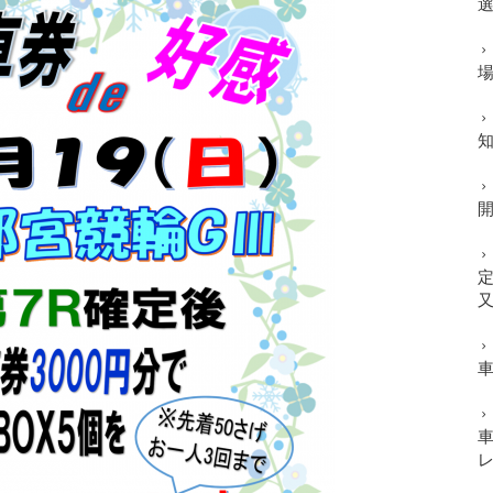
開
定
又
車
車
レ