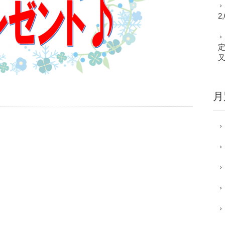
2
定
又
月