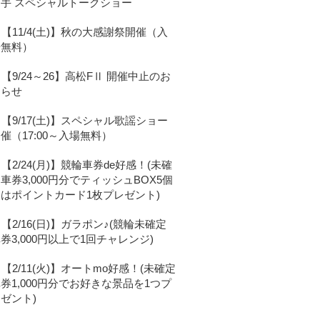
選手 スペシャルトークショー
【11/4(土)】秋の大感謝祭開催（入
場無料）
【9/24～26】高松FⅡ 開催中止のお
知らせ
【9/17(土)】スペシャル歌謡ショー
催（17:00～入場無料）
【2/24(月)】競輪車券de好感！(未確
車券3,000円分でティッシュBOX5個
はポイントカード1枚プレゼント)
【2/16(日)】ガラポン♪(競輪未確定
券3,000円以上で1回チャレンジ)
【2/11(火)】オートmo好感！(未確定
券1,000円分でお好きな景品を1つプ
ゼント)