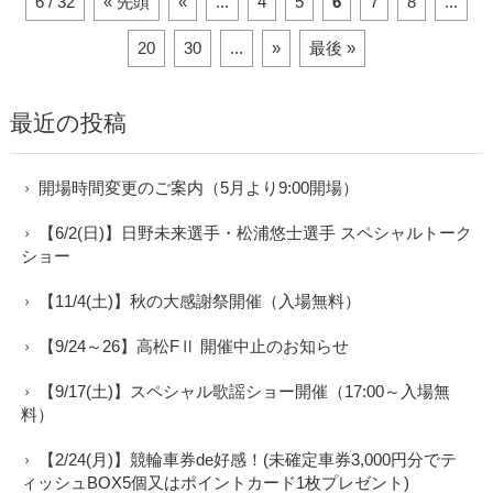
6 / 32
« 先頭
«
...
4
5
6
7
8
...
20
30
...
»
最後 »
最近の投稿
開場時間変更のご案内（5月より9:00開場）
【6/2(日)】日野未来選手・松浦悠士選手 スペシャルトーク
ショー
【11/4(土)】秋の大感謝祭開催（入場無料）
【9/24～26】高松FⅡ 開催中止のお知らせ
【9/17(土)】スペシャル歌謡ショー開催（17:00～入場無
料）
【2/24(月)】競輪車券de好感！(未確定車券3,000円分でテ
ィッシュBOX5個又はポイントカード1枚プレゼント)