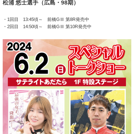
松浦 悠士選手（広島・98期）
・1回目 13:45頃～ 前橋GⅢ 第8R発売中
・2回目 14:50頃～ 前橋GⅢ 第10R発売中