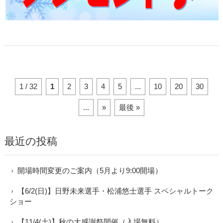
1 / 32
1
2
3
4
5
...
10
20
30
...
»
最後 »
最近の投稿
開場時間変更のご案内（5月より9:00開場）
【6/2(日)】日野未来選手・松浦悠士選手 スペシャルトーク
ショー
【11/4(土)】秋の大感謝祭開催（入場無料）