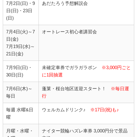
7月2日(日)・9
あだたろう予想解説会
日(日)・23日
(日)
7月4日(火)～7
オートレース初心者講習会
日(金)
7月19日(水)～
21日(金)
7月9日(日)・
未確定車券でガラガラポン
※3,000円ごと
30日(日)
に1回抽選
7月6日(木)～
蓬莱・桜台地区送迎スタート！
※毎日運
毎日
行
毎週 水曜&日
ウェルカムドリンク♪
※17日(祝)も♪
曜
月曜・水曜・
ナイター競輪ハズレ車券 3,000円分で景品