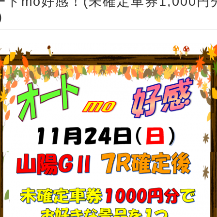
】オートmo好感！(未確定車券1,00
)