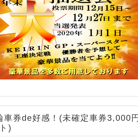
】競輪車券de好感！(未確定車券3,0
ト)