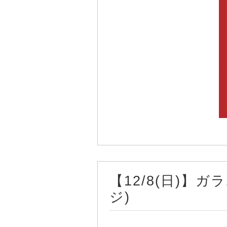
【12/8(日)】
ジ)